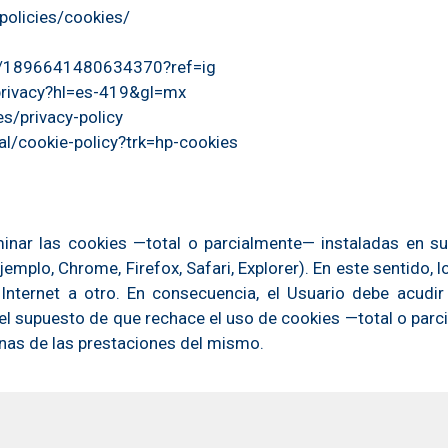
olicies/cookies/
om/1896641480634370?ref=ig
/privacy?hl=es-419&gl=mx
es/privacy-policy
al/cookie-policy?trk=hp-cookies
iminar las cookies —total o parcialmente— instaladas en s
emplo, Chrome, Firefox, Safari, Explorer). En este sentido, 
nternet a otro. En consecuencia, el Usuario debe acudir a
 el supuesto de que rechace el uso de cookies —total o parc
gunas de las prestaciones del mismo.